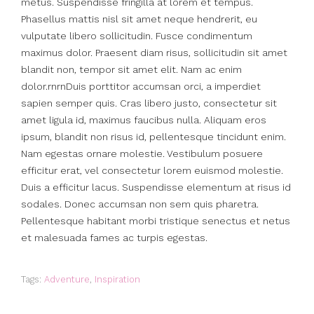
metus. Suspendisse fringilla at lorem et tempus.
Phasellus mattis nisl sit amet neque hendrerit, eu
vulputate libero sollicitudin. Fusce condimentum
maximus dolor. Praesent diam risus, sollicitudin sit amet
blandit non, tempor sit amet elit. Nam ac enim
dolor.rnrnDuis porttitor accumsan orci, a imperdiet
sapien semper quis. Cras libero justo, consectetur sit
amet ligula id, maximus faucibus nulla. Aliquam eros
ipsum, blandit non risus id, pellentesque tincidunt enim.
Nam egestas ornare molestie. Vestibulum posuere
efficitur erat, vel consectetur lorem euismod molestie.
Duis a efficitur lacus. Suspendisse elementum at risus id
sodales. Donec accumsan non sem quis pharetra.
Pellentesque habitant morbi tristique senectus et netus
et malesuada fames ac turpis egestas.
Tags:
Adventure
,
Inspiration